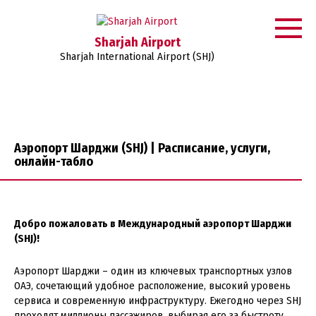
Перейти
к
контенту
Sharjah Airport
Sharjah International Airport (SHJ)
Аэропорт Шарджи (SHJ) | Расписание, услуги,
онлайн-табло
Добро пожаловать в Международный аэропорт Шарджи
(SHJ)!
Аэропорт Шарджи – один из ключевых транспортных узлов
ОАЭ, сочетающий удобное расположение, высокий уровень
сервиса и современную инфраструктуру. Ежегодно через SHJ
проходят миллионы пассажиров, выбирая его за быстроту